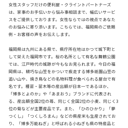
女性スタッフだけの便利屋・クライントパートナーズ
は、家事のお手伝いから悩み事相談まで、幅広いサービ
スをご提供しております。女性ならではの視点であなた
のお悩みに寄り添います。こちらでは、福岡県のご依頼
例・お客様の声をお伝えします。
福岡県は九州にある県で、県庁所在地はかつて城下町と
して栄えた福岡市です。桜の名所として有名な舞鶴公園
では、江戸時代の城跡が今もなお見られます。今日の福
岡県は、精巧な山笠をかついで疾走する博多祇園山笠の
追い山や、焼き鳥などの名物料理が食べられる屋台で有
名です。種苗・苗木等の産出額が日本一であるほか、
「博多とよのか」や「あまおう」ブランドに代表され
る、産出額全国2位の苺、同じく全国2位の小麦、同じく3
位の菊などが主要産品です。また、「ひのひかり」「夢
つくし」「つくしろまん」などの県産米も生産されてお
り、「博多万能ねぎ」と呼ばれる小ねぎも県の特産品と