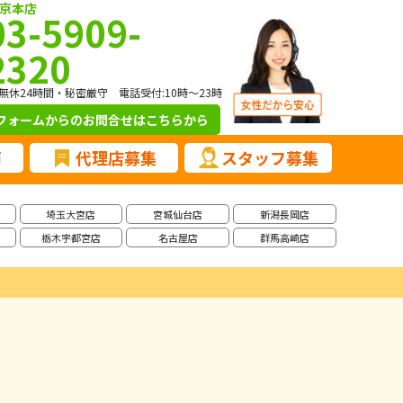
京本店
03-5909-
2320
無休24時間・秘密厳守 電話受付:10時～23時
フォームからのお問合せ
はこちらから
声
代理店募集
スタッフ募集
埼玉大宮店
宮城仙台店
新潟長岡店
栃木宇都宮店
名古屋店
群馬高崎店