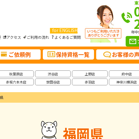
東
for ENGLISH
年中
要
アクセス
ご利用の流れ
よくあるご質問
ご依頼例
保持資格一覧
お客様の
秋葉原店
渋谷店
上野店
府中店
赤坂六本木店
世田谷店
赤羽店
神奈川横浜店
県
福岡県