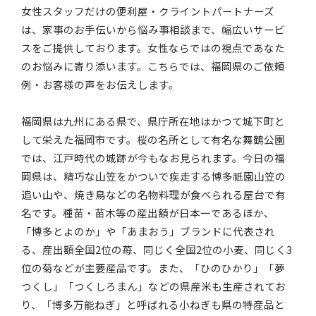
女性スタッフだけの便利屋・クライントパートナーズ
は、家事のお手伝いから悩み事相談まで、幅広いサービ
スをご提供しております。女性ならではの視点であなた
のお悩みに寄り添います。こちらでは、福岡県のご依頼
例・お客様の声をお伝えします。
福岡県は九州にある県で、県庁所在地はかつて城下町と
して栄えた福岡市です。桜の名所として有名な舞鶴公園
では、江戸時代の城跡が今もなお見られます。今日の福
岡県は、精巧な山笠をかついで疾走する博多祇園山笠の
追い山や、焼き鳥などの名物料理が食べられる屋台で有
名です。種苗・苗木等の産出額が日本一であるほか、
「博多とよのか」や「あまおう」ブランドに代表され
る、産出額全国2位の苺、同じく全国2位の小麦、同じく3
位の菊などが主要産品です。また、「ひのひかり」「夢
つくし」「つくしろまん」などの県産米も生産されてお
り、「博多万能ねぎ」と呼ばれる小ねぎも県の特産品と