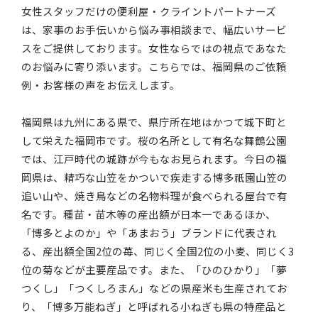
女性スタッフだけの便利屋・クライントパートナーズ
は、家事のお手伝いから悩み事相談まで、幅広いサービ
スをご提供しております。女性ならではの視点であなた
のお悩みに寄り添います。こちらでは、福岡県のご依頼
例・お客様の声をお伝えします。
福岡県は九州にある県で、県庁所在地はかつて城下町と
して栄えた福岡市です。桜の名所として有名な舞鶴公園
では、江戸時代の城跡が今もなお見られます。今日の福
岡県は、精巧な山笠をかついで疾走する博多祇園山笠の
追い山や、焼き鳥などの名物料理が食べられる屋台で有
名です。種苗・苗木等の産出額が日本一であるほか、
「博多とよのか」や「あまおう」ブランドに代表され
る、産出額全国2位の苺、同じく全国2位の小麦、同じく3
位の菊などが主要産品です。また、「ひのひかり」「夢
つくし」「つくしろまん」などの県産米も生産されてお
り、「博多万能ねぎ」と呼ばれる小ねぎも県の特産品と