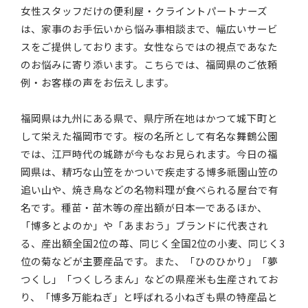
女性スタッフだけの便利屋・クライントパートナーズ
は、家事のお手伝いから悩み事相談まで、幅広いサービ
スをご提供しております。女性ならではの視点であなた
のお悩みに寄り添います。こちらでは、福岡県のご依頼
例・お客様の声をお伝えします。
福岡県は九州にある県で、県庁所在地はかつて城下町と
して栄えた福岡市です。桜の名所として有名な舞鶴公園
では、江戸時代の城跡が今もなお見られます。今日の福
岡県は、精巧な山笠をかついで疾走する博多祇園山笠の
追い山や、焼き鳥などの名物料理が食べられる屋台で有
名です。種苗・苗木等の産出額が日本一であるほか、
「博多とよのか」や「あまおう」ブランドに代表され
る、産出額全国2位の苺、同じく全国2位の小麦、同じく3
位の菊などが主要産品です。また、「ひのひかり」「夢
つくし」「つくしろまん」などの県産米も生産されてお
り、「博多万能ねぎ」と呼ばれる小ねぎも県の特産品と