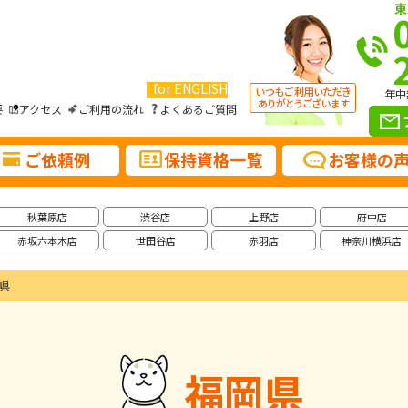
東
for ENGLISH
年中
要
アクセス
ご利用の流れ
よくあるご質問
ご依頼例
保持資格一覧
お客様の
秋葉原店
渋谷店
上野店
府中店
赤坂六本木店
世田谷店
赤羽店
神奈川横浜店
県
福岡県