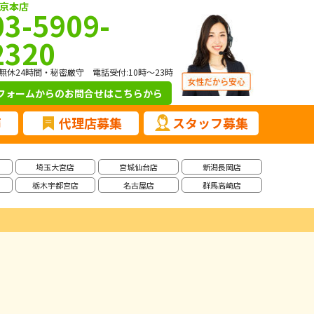
京本店
03-5909-
2320
無休24時間・秘密厳守 電話受付:10時～23時
フォームからのお問合せ
はこちらから
声
代理店募集
スタッフ募集
埼玉大宮店
宮城仙台店
新潟長岡店
栃木宇都宮店
名古屋店
群馬高崎店