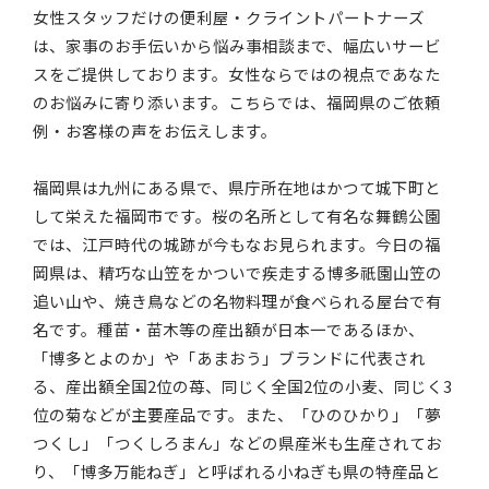
女性スタッフだけの便利屋・クライントパートナーズ
は、家事のお手伝いから悩み事相談まで、幅広いサービ
スをご提供しております。女性ならではの視点であなた
のお悩みに寄り添います。こちらでは、福岡県のご依頼
例・お客様の声をお伝えします。
福岡県は九州にある県で、県庁所在地はかつて城下町と
して栄えた福岡市です。桜の名所として有名な舞鶴公園
では、江戸時代の城跡が今もなお見られます。今日の福
岡県は、精巧な山笠をかついで疾走する博多祇園山笠の
追い山や、焼き鳥などの名物料理が食べられる屋台で有
名です。種苗・苗木等の産出額が日本一であるほか、
「博多とよのか」や「あまおう」ブランドに代表され
る、産出額全国2位の苺、同じく全国2位の小麦、同じく3
位の菊などが主要産品です。また、「ひのひかり」「夢
つくし」「つくしろまん」などの県産米も生産されてお
り、「博多万能ねぎ」と呼ばれる小ねぎも県の特産品と