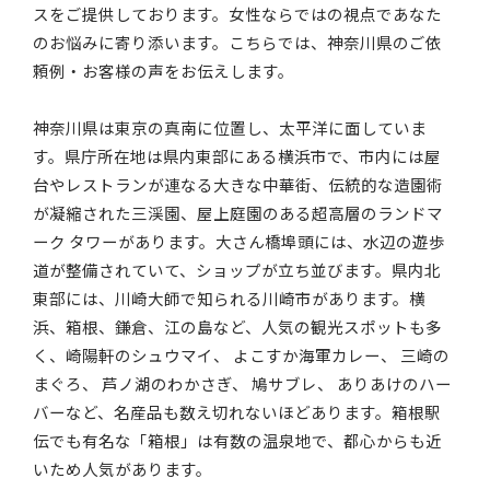
スをご提供しております。女性ならではの視点であなた
のお悩みに寄り添います。こちらでは、神奈川県のご依
頼例・お客様の声をお伝えします。
神奈川県は東京の真南に位置し、太平洋に面していま
す。県庁所在地は県内東部にある横浜市で、市内には屋
台やレストランが連なる大きな中華街、伝統的な造園術
が凝縮された三渓園、屋上庭園のある超高層のランドマ
ーク タワーがあります。大さん橋埠頭には、水辺の遊歩
道が整備されていて、ショップが立ち並びます。県内北
東部には、川崎大師で知られる川崎市があります。横
浜、箱根、鎌倉、江の島など、人気の観光スポットも多
く、崎陽軒のシュウマイ、 よこすか海軍カレー、 三崎の
まぐろ、 芦ノ湖のわかさぎ、 鳩サブレ、 ありあけのハー
バーなど、名産品も数え切れないほどあります。箱根駅
伝でも有名な「箱根」は有数の温泉地で、都心からも近
いため人気があります。