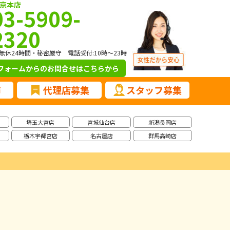
京本店
03-5909-
2320
無休24時間・秘密厳守 電話受付:10時～23時
フォームからのお問合せ
はこちらから
声
代理店募集
スタッフ募集
埼玉大宮店
宮城仙台店
新潟長岡店
栃木宇都宮店
名古屋店
群馬高崎店