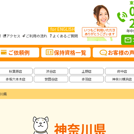
東
for ENGLISH
年中
要
アクセス
ご利用の流れ
よくあるご質問
ご依頼例
保持資格一覧
お客様の
秋葉原店
渋谷店
上野店
府中店
赤坂六本木店
世田谷店
赤羽店
神奈川横浜店
川県
神奈川県