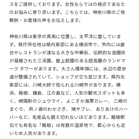
スをご提供しております。女性ならではの視点であなた
のお悩みに寄り添います。こちらでは、神奈川県のご依
頼例・お客様の声をお伝えします。
神奈川県は東京の真南に位置し、太平洋に面していま
す。県庁所在地は県内東部にある横浜市で、市内には屋
台やレストランが連なる大きな中華街、伝統的な造園術
が凝縮された三渓園、屋上庭園のある超高層のランドマ
ーク タワーがあります。大さん橋埠頭には、水辺の遊歩
道が整備されていて、ショップが立ち並びます。県内北
東部には、川崎大師で知られる川崎市があります。横
浜、箱根、鎌倉、江の島など、人気の観光スポットも多
く、崎陽軒のシュウマイ、 よこすか海軍カレー、 三崎の
まぐろ、 芦ノ湖のわかさぎ、 鳩サブレ、 ありあけのハー
バーなど、名産品も数え切れないほどあります。箱根駅
伝でも有名な「箱根」は有数の温泉地で、都心からも近
いため人気があります。