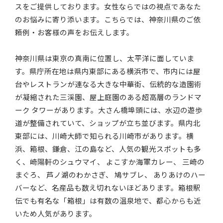
スをご提供しております。女性ならではの視点であなた
のお悩みに寄り添います。こちらでは、神奈川県のご依
頼例・お客様の声をお伝えします。
神奈川県は東京の真南に位置し、太平洋に面していま
す。県庁所在地は県内東部にある横浜市で、市内には屋
台やレストランが連なる大きな中華街、伝統的な造園術
が凝縮された三渓園、屋上庭園のある超高層のランドマ
ーク タワーがあります。大さん橋埠頭には、水辺の遊歩
道が整備されていて、ショップが立ち並びます。県内北
東部には、川崎大師で知られる川崎市があります。横
浜、箱根、鎌倉、江の島など、人気の観光スポットも多
く、崎陽軒のシュウマイ、 よこすか海軍カレー、 三崎の
まぐろ、 芦ノ湖のわかさぎ、 鳩サブレ、 ありあけのハー
バーなど、名産品も数え切れないほどあります。箱根駅
伝でも有名な「箱根」は有数の温泉地で、都心からも近
いため人気があります。