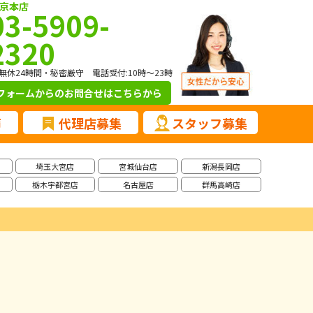
京本店
03-5909-
2320
無休24時間・秘密厳守 電話受付:10時～23時
フォームからのお問合せ
はこちらから
声
代理店募集
スタッフ募集
埼玉大宮店
宮城仙台店
新潟長岡店
栃木宇都宮店
名古屋店
群馬高崎店