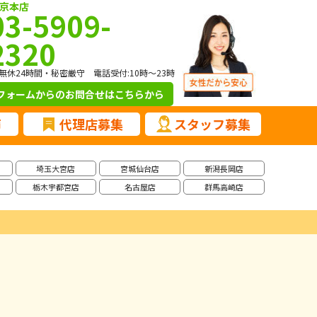
京本店
03-5909-
2320
無休24時間・秘密厳守 電話受付:10時～23時
フォームからのお問合せ
はこちらから
声
代理店募集
スタッフ募集
埼玉大宮店
宮城仙台店
新潟長岡店
栃木宇都宮店
名古屋店
群馬高崎店