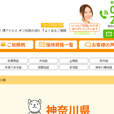
東
for ENGLISH
年中
要
アクセス
ご利用の流れ
よくあるご質問
ご依頼例
保持資格一覧
お客様の
秋葉原店
渋谷店
上野店
府中店
赤坂六本木店
世田谷店
赤羽店
神奈川横浜店
川県
神奈川県