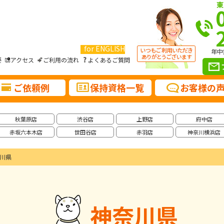
東
for ENGLISH
年中
要
アクセス
ご利用の流れ
よくあるご質問
ご依頼例
保持資格一覧
お客様の
秋葉原店
渋谷店
上野店
府中店
赤坂六本木店
世田谷店
赤羽店
神奈川横浜店
川県
神奈川県