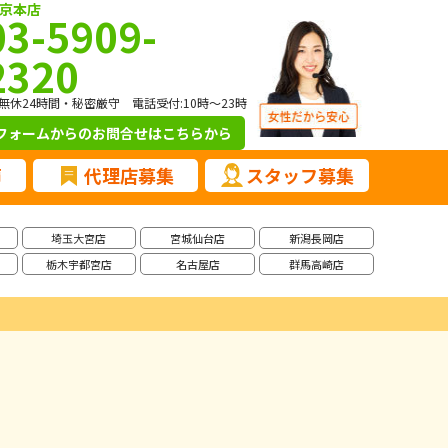
京本店
03-5909-
2320
無休24時間・秘密厳守 電話受付:10時～23時
フォームからのお問合せ
はこちらから
声
代理店募集
スタッフ募集
埼玉大宮店
宮城仙台店
新潟長岡店
栃木宇都宮店
名古屋店
群馬高崎店