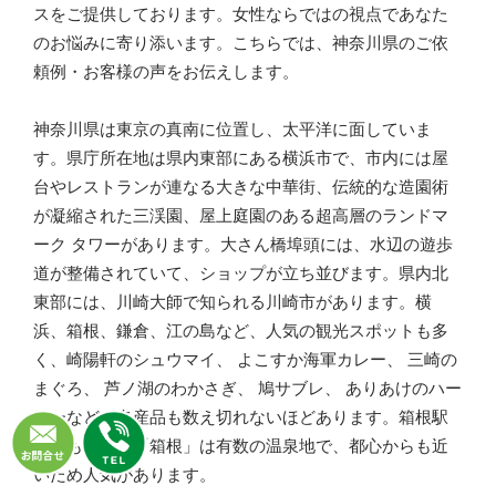
スをご提供しております。女性ならではの視点であなた
のお悩みに寄り添います。こちらでは、神奈川県のご依
頼例・お客様の声をお伝えします。
神奈川県は東京の真南に位置し、太平洋に面していま
す。県庁所在地は県内東部にある横浜市で、市内には屋
台やレストランが連なる大きな中華街、伝統的な造園術
が凝縮された三渓園、屋上庭園のある超高層のランドマ
ーク タワーがあります。大さん橋埠頭には、水辺の遊歩
道が整備されていて、ショップが立ち並びます。県内北
東部には、川崎大師で知られる川崎市があります。横
浜、箱根、鎌倉、江の島など、人気の観光スポットも多
く、崎陽軒のシュウマイ、 よこすか海軍カレー、 三崎の
まぐろ、 芦ノ湖のわかさぎ、 鳩サブレ、 ありあけのハー
バーなど、名産品も数え切れないほどあります。箱根駅
伝でも有名な「箱根」は有数の温泉地で、都心からも近
いため人気があります。