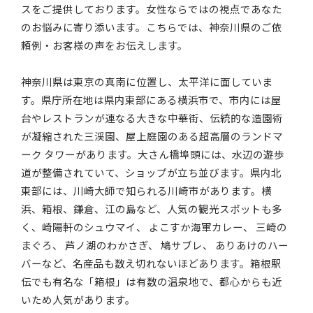
スをご提供しております。女性ならではの視点であなた
のお悩みに寄り添います。こちらでは、神奈川県のご依
頼例・お客様の声をお伝えします。
神奈川県は東京の真南に位置し、太平洋に面していま
す。県庁所在地は県内東部にある横浜市で、市内には屋
台やレストランが連なる大きな中華街、伝統的な造園術
が凝縮された三渓園、屋上庭園のある超高層のランドマ
ーク タワーがあります。大さん橋埠頭には、水辺の遊歩
道が整備されていて、ショップが立ち並びます。県内北
東部には、川崎大師で知られる川崎市があります。横
浜、箱根、鎌倉、江の島など、人気の観光スポットも多
く、崎陽軒のシュウマイ、 よこすか海軍カレー、 三崎の
まぐろ、 芦ノ湖のわかさぎ、 鳩サブレ、 ありあけのハー
バーなど、名産品も数え切れないほどあります。箱根駅
伝でも有名な「箱根」は有数の温泉地で、都心からも近
いため人気があります。