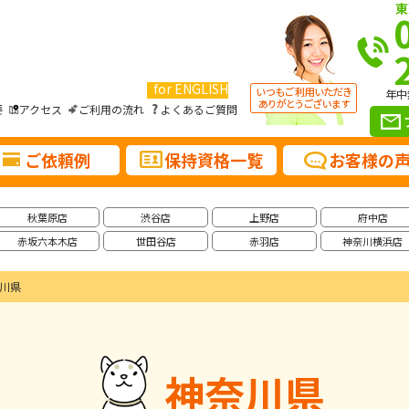
東
for ENGLISH
年中
要
アクセス
ご利用の流れ
よくあるご質問
ご依頼例
保持資格一覧
お客様の
秋葉原店
渋谷店
上野店
府中店
赤坂六本木店
世田谷店
赤羽店
神奈川横浜店
川県
神奈川県