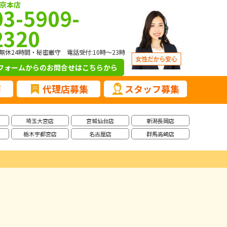
京本店
03-5909-
2320
無休24時間・秘密厳守 電話受付:10時～23時
フォームからのお問合せ
はこちらから
声
代理店募集
スタッフ募集
埼玉大宮店
宮城仙台店
新潟長岡店
栃木宇都宮店
名古屋店
群馬高崎店