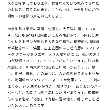
スをご提供しております。女性ならではの視点であなた
のお悩みに寄り添います。こちらでは、神奈川県のご依
頼例・お客様の声をお伝えします。
神奈川県は東京の真南に位置し、太平洋に面していま
す。県庁所在地は県内東部にある横浜市で、市内には屋
台やレストランが連なる大きな中華街、伝統的な造園術
が凝縮された三渓園、屋上庭園のある超高層のランドマ
ーク タワーがあります。大さん橋埠頭には、水辺の遊歩
道が整備されていて、ショップが立ち並びます。県内北
東部には、川崎大師で知られる川崎市があります。横
浜、箱根、鎌倉、江の島など、人気の観光スポットも多
く、崎陽軒のシュウマイ、 よこすか海軍カレー、 三崎の
まぐろ、 芦ノ湖のわかさぎ、 鳩サブレ、 ありあけのハー
バーなど、名産品も数え切れないほどあります。箱根駅
伝でも有名な「箱根」は有数の温泉地で、都心からも近
いため人気があります。