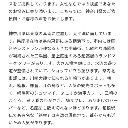
スをご提供しております。女性ならではの視点であなた
のお悩みに寄り添います。こちらでは、神奈川県のご依
頼例・お客様の声をお伝えします。
神奈川県は東京の真南に位置し、太平洋に面していま
す。県庁所在地は県内東部にある横浜市で、市内には屋
台やレストランが連なる大きな中華街、伝統的な造園術
が凝縮された三渓園、屋上庭園のある超高層のランドマ
ーク タワーがあります。大さん橋埠頭には、水辺の遊歩
道が整備されていて、ショップが立ち並びます。県内北
東部には、川崎大師で知られる川崎市があります。横
浜、箱根、鎌倉、江の島など、人気の観光スポットも多
く、崎陽軒のシュウマイ、 よこすか海軍カレー、 三崎の
まぐろ、 芦ノ湖のわかさぎ、 鳩サブレ、 ありあけのハー
バーなど、名産品も数え切れないほどあります。箱根駅
伝でも有名な「箱根」は有数の温泉地で、都心からも近
いため人気があります。