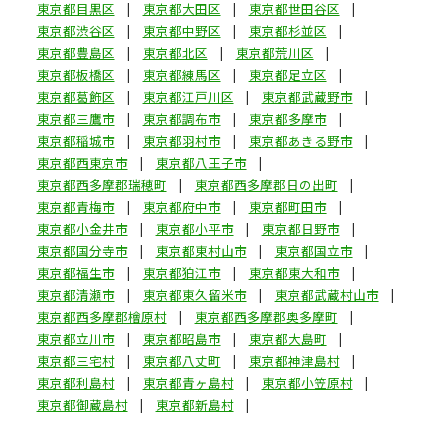
東京都目黒区
東京都大田区
東京都世田谷区
東京都渋谷区
東京都中野区
東京都杉並区
東京都豊島区
東京都北区
東京都荒川区
東京都板橋区
東京都練馬区
東京都足立区
東京都葛飾区
東京都江戸川区
東京都武蔵野市
東京都三鷹市
東京都調布市
東京都多摩市
東京都稲城市
東京都羽村市
東京都あきる野市
東京都西東京市
東京都八王子市
東京都西多摩郡瑞穂町
東京都西多摩郡日の出町
東京都青梅市
東京都府中市
東京都町田市
東京都小金井市
東京都小平市
東京都日野市
東京都国分寺市
東京都東村山市
東京都国立市
東京都福生市
東京都狛江市
東京都東大和市
東京都清瀬市
東京都東久留米市
東京都武蔵村山市
東京都西多摩郡檜原村
東京都西多摩郡奥多摩町
東京都立川市
東京都昭島市
東京都大島町
東京都三宅村
東京都八丈町
東京都神津島村
東京都利島村
東京都青ヶ島村
東京都小笠原村
東京都御蔵島村
東京都新島村