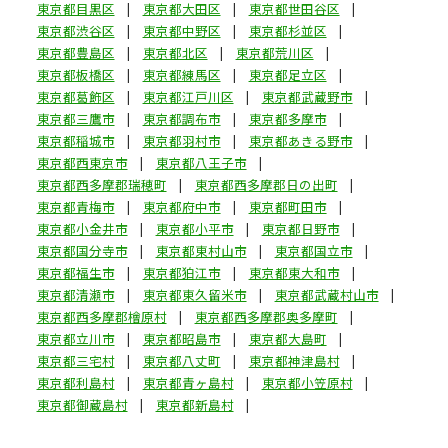
東京都目黒区
東京都大田区
東京都世田谷区
東京都渋谷区
東京都中野区
東京都杉並区
東京都豊島区
東京都北区
東京都荒川区
東京都板橋区
東京都練馬区
東京都足立区
東京都葛飾区
東京都江戸川区
東京都武蔵野市
東京都三鷹市
東京都調布市
東京都多摩市
東京都稲城市
東京都羽村市
東京都あきる野市
東京都西東京市
東京都八王子市
東京都西多摩郡瑞穂町
東京都西多摩郡日の出町
東京都青梅市
東京都府中市
東京都町田市
東京都小金井市
東京都小平市
東京都日野市
東京都国分寺市
東京都東村山市
東京都国立市
東京都福生市
東京都狛江市
東京都東大和市
東京都清瀬市
東京都東久留米市
東京都武蔵村山市
東京都西多摩郡檜原村
東京都西多摩郡奥多摩町
東京都立川市
東京都昭島市
東京都大島町
東京都三宅村
東京都八丈町
東京都神津島村
東京都利島村
東京都青ヶ島村
東京都小笠原村
東京都御蔵島村
東京都新島村