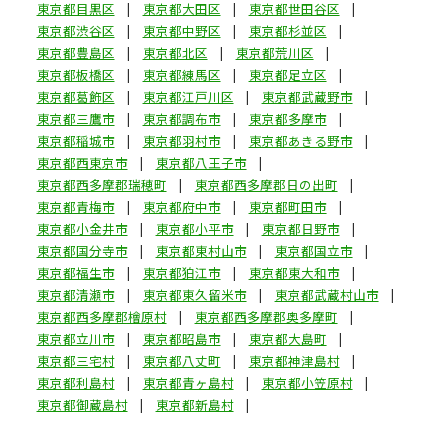
東京都目黒区
東京都大田区
東京都世田谷区
東京都渋谷区
東京都中野区
東京都杉並区
東京都豊島区
東京都北区
東京都荒川区
東京都板橋区
東京都練馬区
東京都足立区
東京都葛飾区
東京都江戸川区
東京都武蔵野市
東京都三鷹市
東京都調布市
東京都多摩市
東京都稲城市
東京都羽村市
東京都あきる野市
東京都西東京市
東京都八王子市
東京都西多摩郡瑞穂町
東京都西多摩郡日の出町
東京都青梅市
東京都府中市
東京都町田市
東京都小金井市
東京都小平市
東京都日野市
東京都国分寺市
東京都東村山市
東京都国立市
東京都福生市
東京都狛江市
東京都東大和市
東京都清瀬市
東京都東久留米市
東京都武蔵村山市
東京都西多摩郡檜原村
東京都西多摩郡奥多摩町
東京都立川市
東京都昭島市
東京都大島町
東京都三宅村
東京都八丈町
東京都神津島村
東京都利島村
東京都青ヶ島村
東京都小笠原村
東京都御蔵島村
東京都新島村