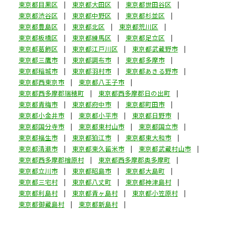
東京都目黒区
東京都大田区
東京都世田谷区
東京都渋谷区
東京都中野区
東京都杉並区
東京都豊島区
東京都北区
東京都荒川区
東京都板橋区
東京都練馬区
東京都足立区
東京都葛飾区
東京都江戸川区
東京都武蔵野市
東京都三鷹市
東京都調布市
東京都多摩市
東京都稲城市
東京都羽村市
東京都あきる野市
東京都西東京市
東京都八王子市
東京都西多摩郡瑞穂町
東京都西多摩郡日の出町
東京都青梅市
東京都府中市
東京都町田市
東京都小金井市
東京都小平市
東京都日野市
東京都国分寺市
東京都東村山市
東京都国立市
東京都福生市
東京都狛江市
東京都東大和市
東京都清瀬市
東京都東久留米市
東京都武蔵村山市
東京都西多摩郡檜原村
東京都西多摩郡奥多摩町
東京都立川市
東京都昭島市
東京都大島町
東京都三宅村
東京都八丈町
東京都神津島村
東京都利島村
東京都青ヶ島村
東京都小笠原村
東京都御蔵島村
東京都新島村