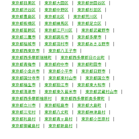
東京都目黒区
東京都大田区
東京都世田谷区
東京都渋谷区
東京都中野区
東京都杉並区
東京都豊島区
東京都北区
東京都荒川区
東京都板橋区
東京都練馬区
東京都足立区
東京都葛飾区
東京都江戸川区
東京都武蔵野市
東京都三鷹市
東京都調布市
東京都多摩市
東京都稲城市
東京都羽村市
東京都あきる野市
東京都西東京市
東京都八王子市
東京都西多摩郡瑞穂町
東京都西多摩郡日の出町
東京都青梅市
東京都府中市
東京都町田市
東京都小金井市
東京都小平市
東京都日野市
東京都国分寺市
東京都東村山市
東京都国立市
東京都福生市
東京都狛江市
東京都東大和市
東京都清瀬市
東京都東久留米市
東京都武蔵村山市
東京都西多摩郡檜原村
東京都西多摩郡奥多摩町
東京都立川市
東京都昭島市
東京都大島町
東京都三宅村
東京都八丈町
東京都神津島村
東京都利島村
東京都青ヶ島村
東京都小笠原村
東京都御蔵島村
東京都新島村