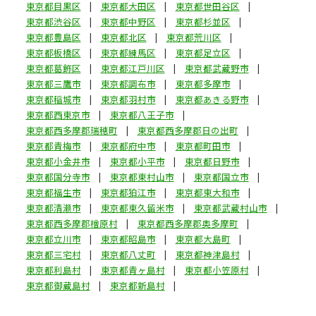
東京都目黒区
東京都大田区
東京都世田谷区
東京都渋谷区
東京都中野区
東京都杉並区
東京都豊島区
東京都北区
東京都荒川区
東京都板橋区
東京都練馬区
東京都足立区
東京都葛飾区
東京都江戸川区
東京都武蔵野市
東京都三鷹市
東京都調布市
東京都多摩市
東京都稲城市
東京都羽村市
東京都あきる野市
東京都西東京市
東京都八王子市
東京都西多摩郡瑞穂町
東京都西多摩郡日の出町
東京都青梅市
東京都府中市
東京都町田市
東京都小金井市
東京都小平市
東京都日野市
東京都国分寺市
東京都東村山市
東京都国立市
東京都福生市
東京都狛江市
東京都東大和市
東京都清瀬市
東京都東久留米市
東京都武蔵村山市
東京都西多摩郡檜原村
東京都西多摩郡奥多摩町
東京都立川市
東京都昭島市
東京都大島町
東京都三宅村
東京都八丈町
東京都神津島村
東京都利島村
東京都青ヶ島村
東京都小笠原村
東京都御蔵島村
東京都新島村