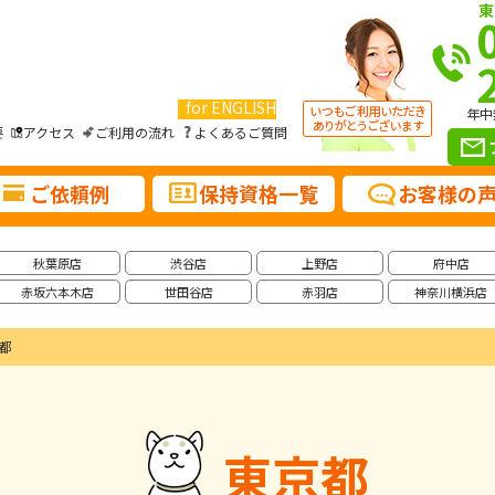
東
for ENGLISH
年中
要
アクセス
ご利用の流れ
よくあるご質問
ご依頼例
保持資格一覧
お客様の
秋葉原店
渋谷店
上野店
府中店
赤坂六本木店
世田谷店
赤羽店
神奈川横浜店
都
東京都