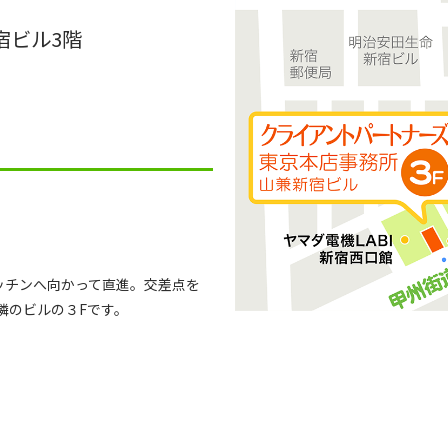
宿ビル3階
ッチンへ向かって直進。交差点を
隣のビルの３Fです。