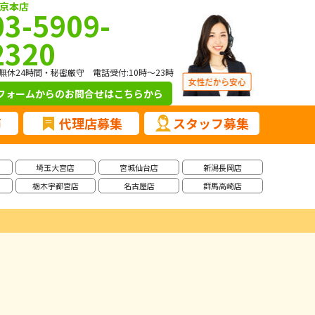
京本店
03-5909-
2320
無休24時間・秘密厳守 電話受付:10時～23時
フォームからのお問合せ
はこちらから
声
代理店募集
スタッフ募集
埼玉大宮店
宮城仙台店
新潟長岡店
栃木宇都宮店
名古屋店
群馬高崎店