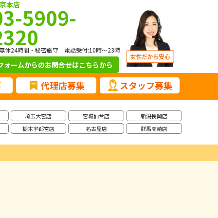
京本店
03-5909-
2320
無休24時間・秘密厳守 電話受付:10時～23時
フォームからのお問合せ
はこちらから
声
代理店募集
スタッフ募集
埼玉大宮店
宮城仙台店
新潟長岡店
栃木宇都宮店
名古屋店
群馬高崎店