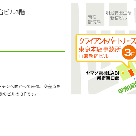
宿ビル3階
ッチンへ向かって直進。交差点を
隣のビルの３Fです。