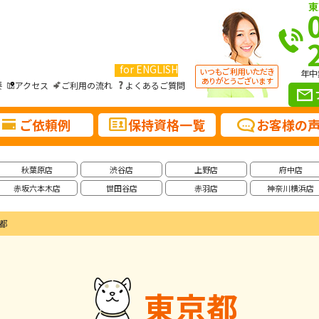
東
for ENGLISH
年中
要
アクセス
ご利用の流れ
よくあるご質問
ご依頼例
保持資格一覧
お客様の
秋葉原店
渋谷店
上野店
府中店
赤坂六本木店
世田谷店
赤羽店
神奈川横浜店
都
東京都