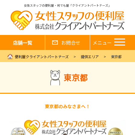
女性スタッフの便利屋・何でも屋「クライアントパートナーズ」
店舗一覧
お問合せ
メニュー
便利屋クライアントパートナーズ
提供エリア
東京都
東京都
東京都のみなさまへ！