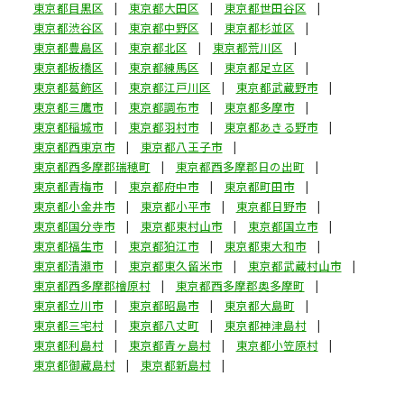
東京都目黒区
東京都大田区
東京都世田谷区
東京都渋谷区
東京都中野区
東京都杉並区
東京都豊島区
東京都北区
東京都荒川区
東京都板橋区
東京都練馬区
東京都足立区
東京都葛飾区
東京都江戸川区
東京都武蔵野市
東京都三鷹市
東京都調布市
東京都多摩市
東京都稲城市
東京都羽村市
東京都あきる野市
東京都西東京市
東京都八王子市
東京都西多摩郡瑞穂町
東京都西多摩郡日の出町
東京都青梅市
東京都府中市
東京都町田市
東京都小金井市
東京都小平市
東京都日野市
東京都国分寺市
東京都東村山市
東京都国立市
東京都福生市
東京都狛江市
東京都東大和市
東京都清瀬市
東京都東久留米市
東京都武蔵村山市
東京都西多摩郡檜原村
東京都西多摩郡奥多摩町
東京都立川市
東京都昭島市
東京都大島町
東京都三宅村
東京都八丈町
東京都神津島村
東京都利島村
東京都青ヶ島村
東京都小笠原村
東京都御蔵島村
東京都新島村