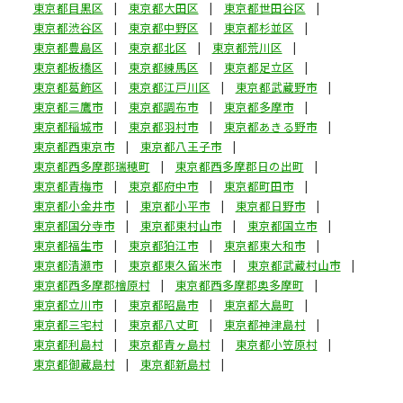
東京都目黒区
東京都大田区
東京都世田谷区
東京都渋谷区
東京都中野区
東京都杉並区
東京都豊島区
東京都北区
東京都荒川区
東京都板橋区
東京都練馬区
東京都足立区
東京都葛飾区
東京都江戸川区
東京都武蔵野市
東京都三鷹市
東京都調布市
東京都多摩市
東京都稲城市
東京都羽村市
東京都あきる野市
東京都西東京市
東京都八王子市
東京都西多摩郡瑞穂町
東京都西多摩郡日の出町
東京都青梅市
東京都府中市
東京都町田市
東京都小金井市
東京都小平市
東京都日野市
東京都国分寺市
東京都東村山市
東京都国立市
東京都福生市
東京都狛江市
東京都東大和市
東京都清瀬市
東京都東久留米市
東京都武蔵村山市
東京都西多摩郡檜原村
東京都西多摩郡奥多摩町
東京都立川市
東京都昭島市
東京都大島町
東京都三宅村
東京都八丈町
東京都神津島村
東京都利島村
東京都青ヶ島村
東京都小笠原村
東京都御蔵島村
東京都新島村