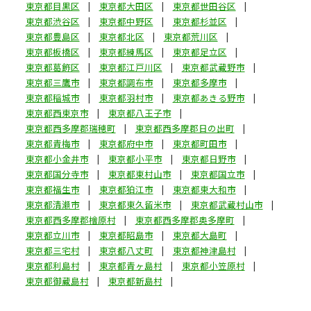
東京都目黒区
東京都大田区
東京都世田谷区
東京都渋谷区
東京都中野区
東京都杉並区
東京都豊島区
東京都北区
東京都荒川区
東京都板橋区
東京都練馬区
東京都足立区
東京都葛飾区
東京都江戸川区
東京都武蔵野市
東京都三鷹市
東京都調布市
東京都多摩市
東京都稲城市
東京都羽村市
東京都あきる野市
東京都西東京市
東京都八王子市
東京都西多摩郡瑞穂町
東京都西多摩郡日の出町
東京都青梅市
東京都府中市
東京都町田市
東京都小金井市
東京都小平市
東京都日野市
東京都国分寺市
東京都東村山市
東京都国立市
東京都福生市
東京都狛江市
東京都東大和市
東京都清瀬市
東京都東久留米市
東京都武蔵村山市
東京都西多摩郡檜原村
東京都西多摩郡奥多摩町
東京都立川市
東京都昭島市
東京都大島町
東京都三宅村
東京都八丈町
東京都神津島村
東京都利島村
東京都青ヶ島村
東京都小笠原村
東京都御蔵島村
東京都新島村