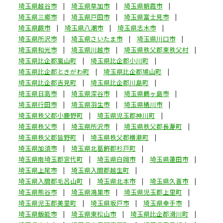
埼玉県越谷市
埼玉県草加市
埼玉県朝霞市
埼玉県三郷市
埼玉県戸田市
埼玉県富士見市
埼玉県蕨市
埼玉県八潮市
埼玉県志木市
埼玉県所沢市
埼玉県さいたま市
埼玉県川口市
埼玉県和光市
埼玉県川越市
埼玉県秩父郡東秩父村
埼玉県比企郡嵐山町
埼玉県比企郡小川町
埼玉県比企郡ときがわ町
埼玉県比企郡鳩山町
埼玉県比企郡吉見町
埼玉県比企郡川島町
埼玉県日高市
埼玉県深谷市
埼玉県鶴ヶ島市
埼玉県行田市
埼玉県羽生市
埼玉県桶川市
埼玉県秩父郡小鹿野町
埼玉県児玉郡神川町
埼玉県秩父市
埼玉県所沢市
埼玉県秩父郡長瀞町
埼玉県秩父郡皆野町
埼玉県秩父郡横瀬町
埼玉県加須市
埼玉県北葛飾郡杉戸町
埼玉県南埼玉郡宮代町
埼玉県白岡市
埼玉県蓮田市
埼玉県上尾市
埼玉県入間郡越生町
埼玉県入間郡毛呂山町
埼玉県北本市
埼玉県久喜市
埼玉県熊谷市
埼玉県鴻巣市
埼玉県児玉郡上里町
埼玉県児玉郡美里町
埼玉県坂戸市
埼玉県幸手市
埼玉県飯能市
埼玉県東松山市
埼玉県比企郡滑川町