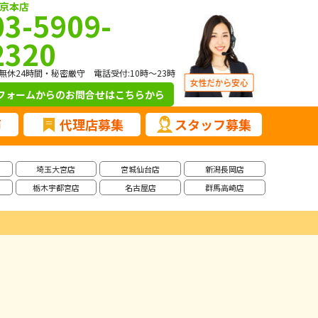
京本店
03-5909-
2320
無休24時間・秘密厳守 電話受付:10時～23時
フォームからのお問合せ
はこちらから
声
代理店募集
スタッフ募集
埼玉大宮店
宮城仙台店
新潟長岡店
栃木宇都宮店
名古屋店
群馬高崎店