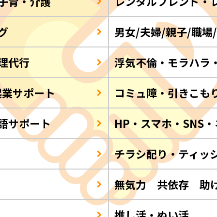
子育・介護
レンタルフレンド・
グ
男女/夫婦/親子/職場
理代行
浮気不倫・モラハラ
起業サポート
コミュ障・引きこも
語サポート
HP・スマホ・SNS
チラシ配り・ティッ
Q
無気力 共依存 助
推し活・ぬい活