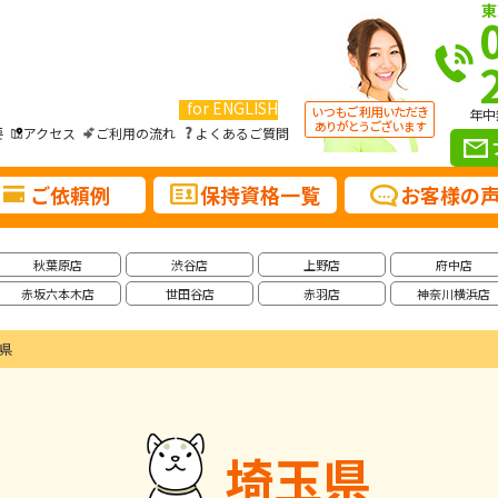
東
for ENGLISH
年中
要
アクセス
ご利用の流れ
よくあるご質問
ご依頼例
保持資格一覧
お客様の
秋葉原店
渋谷店
上野店
府中店
赤坂六本木店
世田谷店
赤羽店
神奈川横浜店
県
埼玉県