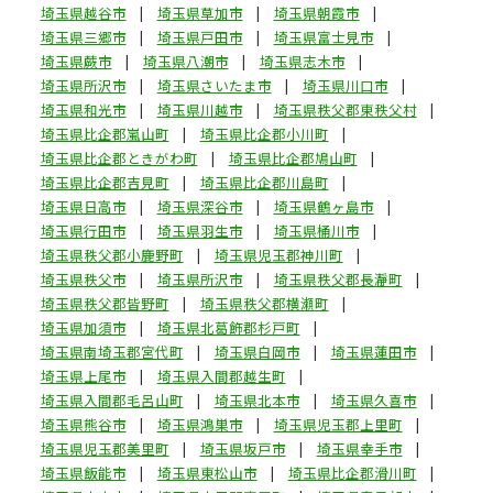
埼玉県越谷市
埼玉県草加市
埼玉県朝霞市
埼玉県三郷市
埼玉県戸田市
埼玉県富士見市
埼玉県蕨市
埼玉県八潮市
埼玉県志木市
埼玉県所沢市
埼玉県さいたま市
埼玉県川口市
埼玉県和光市
埼玉県川越市
埼玉県秩父郡東秩父村
埼玉県比企郡嵐山町
埼玉県比企郡小川町
埼玉県比企郡ときがわ町
埼玉県比企郡鳩山町
埼玉県比企郡吉見町
埼玉県比企郡川島町
埼玉県日高市
埼玉県深谷市
埼玉県鶴ヶ島市
埼玉県行田市
埼玉県羽生市
埼玉県桶川市
埼玉県秩父郡小鹿野町
埼玉県児玉郡神川町
埼玉県秩父市
埼玉県所沢市
埼玉県秩父郡長瀞町
埼玉県秩父郡皆野町
埼玉県秩父郡横瀬町
埼玉県加須市
埼玉県北葛飾郡杉戸町
埼玉県南埼玉郡宮代町
埼玉県白岡市
埼玉県蓮田市
埼玉県上尾市
埼玉県入間郡越生町
埼玉県入間郡毛呂山町
埼玉県北本市
埼玉県久喜市
埼玉県熊谷市
埼玉県鴻巣市
埼玉県児玉郡上里町
埼玉県児玉郡美里町
埼玉県坂戸市
埼玉県幸手市
埼玉県飯能市
埼玉県東松山市
埼玉県比企郡滑川町