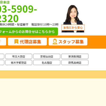
京本店
03-5909-
2320
無休24時間・秘密厳守 電話受付:10時～23時
フォームからのお問合せ
はこちらから
声
代理店募集
スタッフ募集
埼玉大宮店
宮城仙台店
新潟長岡店
栃木宇都宮店
名古屋店
群馬高崎店