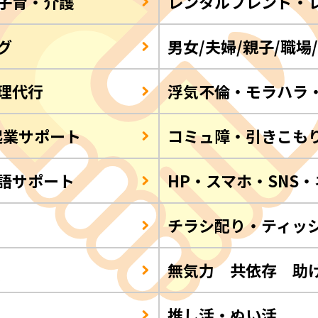
子育・介護
レンタルフレンド・
グ
男女/夫婦/親子/職場
理代行
浮気不倫・モラハラ
起業サポート
コミュ障・引きこも
語サポート
HP・スマホ・SNS
チラシ配り・ティッ
Q
無気力 共依存 助
推し活・ぬい活