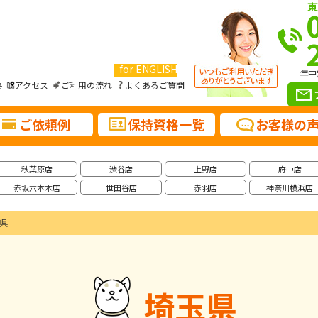
東
for ENGLISH
年中
要
アクセス
ご利用の流れ
よくあるご質問
ご依頼例
保持資格一覧
お客様の
秋葉原店
渋谷店
上野店
府中店
赤坂六本木店
世田谷店
赤羽店
神奈川横浜店
県
埼玉県