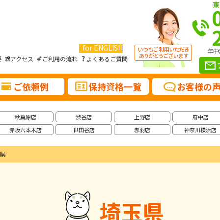
東
for ENGLISH
年中
要
アクセス
ご利用の流れ
よくあるご質問
ご依頼例
保持資格一覧
お客様の
秋葉原店
渋谷店
上野店
府中店
赤坂六本木店
世田谷店
赤羽店
神奈川横浜店
県
埼玉県