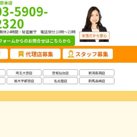
京本店
03-5909-
2320
無休24時間・秘密厳守 電話受付:10時～23時
フォームからのお問合せ
はこちらから
声
代理店募集
スタッフ募集
埼玉大宮店
宮城仙台店
新潟長岡店
栃木宇都宮店
名古屋店
群馬高崎店