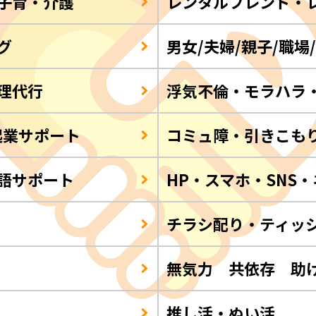
子育・介護
レンタルフレンド・
グ
男女/夫婦/親子/職場
理代行
浮気不倫・モラハラ
起業サポート
コミュ障・引きこも
語サポート
HP・スマホ・SNS
チラシ配り・ティッ
Q
無気力 共依存 助
推し活・ぬい活