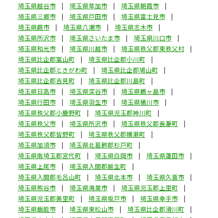
埼玉県越谷市
埼玉県草加市
埼玉県朝霞市
埼玉県三郷市
埼玉県戸田市
埼玉県富士見市
埼玉県蕨市
埼玉県八潮市
埼玉県志木市
埼玉県所沢市
埼玉県さいたま市
埼玉県川口市
埼玉県和光市
埼玉県川越市
埼玉県秩父郡東秩父村
埼玉県比企郡嵐山町
埼玉県比企郡小川町
埼玉県比企郡ときがわ町
埼玉県比企郡鳩山町
埼玉県比企郡吉見町
埼玉県比企郡川島町
埼玉県日高市
埼玉県深谷市
埼玉県鶴ヶ島市
埼玉県行田市
埼玉県羽生市
埼玉県桶川市
埼玉県秩父郡小鹿野町
埼玉県児玉郡神川町
埼玉県秩父市
埼玉県所沢市
埼玉県秩父郡長瀞町
埼玉県秩父郡皆野町
埼玉県秩父郡横瀬町
埼玉県加須市
埼玉県北葛飾郡杉戸町
埼玉県南埼玉郡宮代町
埼玉県白岡市
埼玉県蓮田市
埼玉県上尾市
埼玉県入間郡越生町
埼玉県入間郡毛呂山町
埼玉県北本市
埼玉県久喜市
埼玉県熊谷市
埼玉県鴻巣市
埼玉県児玉郡上里町
埼玉県児玉郡美里町
埼玉県坂戸市
埼玉県幸手市
埼玉県飯能市
埼玉県東松山市
埼玉県比企郡滑川町