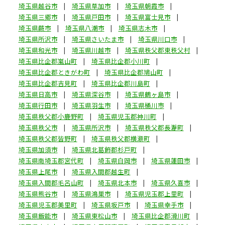
埼玉県越谷市
埼玉県草加市
埼玉県朝霞市
埼玉県三郷市
埼玉県戸田市
埼玉県富士見市
埼玉県蕨市
埼玉県八潮市
埼玉県志木市
埼玉県所沢市
埼玉県さいたま市
埼玉県川口市
埼玉県和光市
埼玉県川越市
埼玉県秩父郡東秩父村
埼玉県比企郡嵐山町
埼玉県比企郡小川町
埼玉県比企郡ときがわ町
埼玉県比企郡鳩山町
埼玉県比企郡吉見町
埼玉県比企郡川島町
埼玉県日高市
埼玉県深谷市
埼玉県鶴ヶ島市
埼玉県行田市
埼玉県羽生市
埼玉県桶川市
埼玉県秩父郡小鹿野町
埼玉県児玉郡神川町
埼玉県秩父市
埼玉県所沢市
埼玉県秩父郡長瀞町
埼玉県秩父郡皆野町
埼玉県秩父郡横瀬町
埼玉県加須市
埼玉県北葛飾郡杉戸町
埼玉県南埼玉郡宮代町
埼玉県白岡市
埼玉県蓮田市
埼玉県上尾市
埼玉県入間郡越生町
埼玉県入間郡毛呂山町
埼玉県北本市
埼玉県久喜市
埼玉県熊谷市
埼玉県鴻巣市
埼玉県児玉郡上里町
埼玉県児玉郡美里町
埼玉県坂戸市
埼玉県幸手市
埼玉県飯能市
埼玉県東松山市
埼玉県比企郡滑川町