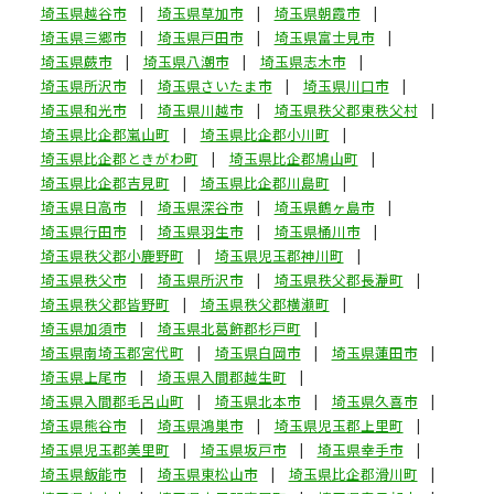
埼玉県越谷市
埼玉県草加市
埼玉県朝霞市
埼玉県三郷市
埼玉県戸田市
埼玉県富士見市
埼玉県蕨市
埼玉県八潮市
埼玉県志木市
埼玉県所沢市
埼玉県さいたま市
埼玉県川口市
埼玉県和光市
埼玉県川越市
埼玉県秩父郡東秩父村
埼玉県比企郡嵐山町
埼玉県比企郡小川町
埼玉県比企郡ときがわ町
埼玉県比企郡鳩山町
埼玉県比企郡吉見町
埼玉県比企郡川島町
埼玉県日高市
埼玉県深谷市
埼玉県鶴ヶ島市
埼玉県行田市
埼玉県羽生市
埼玉県桶川市
埼玉県秩父郡小鹿野町
埼玉県児玉郡神川町
埼玉県秩父市
埼玉県所沢市
埼玉県秩父郡長瀞町
埼玉県秩父郡皆野町
埼玉県秩父郡横瀬町
埼玉県加須市
埼玉県北葛飾郡杉戸町
埼玉県南埼玉郡宮代町
埼玉県白岡市
埼玉県蓮田市
埼玉県上尾市
埼玉県入間郡越生町
埼玉県入間郡毛呂山町
埼玉県北本市
埼玉県久喜市
埼玉県熊谷市
埼玉県鴻巣市
埼玉県児玉郡上里町
埼玉県児玉郡美里町
埼玉県坂戸市
埼玉県幸手市
埼玉県飯能市
埼玉県東松山市
埼玉県比企郡滑川町