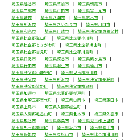
埼玉県越谷市
埼玉県草加市
埼玉県朝霞市
埼玉県三郷市
埼玉県戸田市
埼玉県富士見市
埼玉県蕨市
埼玉県八潮市
埼玉県志木市
埼玉県所沢市
埼玉県さいたま市
埼玉県川口市
埼玉県和光市
埼玉県川越市
埼玉県秩父郡東秩父村
埼玉県比企郡嵐山町
埼玉県比企郡小川町
埼玉県比企郡ときがわ町
埼玉県比企郡鳩山町
埼玉県比企郡吉見町
埼玉県比企郡川島町
埼玉県日高市
埼玉県深谷市
埼玉県鶴ヶ島市
埼玉県行田市
埼玉県羽生市
埼玉県桶川市
埼玉県秩父郡小鹿野町
埼玉県児玉郡神川町
埼玉県秩父市
埼玉県所沢市
埼玉県秩父郡長瀞町
埼玉県秩父郡皆野町
埼玉県秩父郡横瀬町
埼玉県加須市
埼玉県北葛飾郡杉戸町
埼玉県南埼玉郡宮代町
埼玉県白岡市
埼玉県蓮田市
埼玉県上尾市
埼玉県入間郡越生町
埼玉県入間郡毛呂山町
埼玉県北本市
埼玉県久喜市
埼玉県熊谷市
埼玉県鴻巣市
埼玉県児玉郡上里町
埼玉県児玉郡美里町
埼玉県坂戸市
埼玉県幸手市
埼玉県飯能市
埼玉県東松山市
埼玉県比企郡滑川町