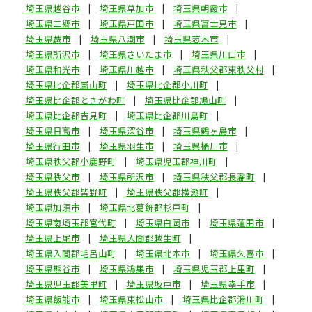
埼玉県越谷市
埼玉県草加市
埼玉県朝霞市
埼玉県三郷市
埼玉県戸田市
埼玉県富士見市
埼玉県蕨市
埼玉県八潮市
埼玉県志木市
埼玉県所沢市
埼玉県さいたま市
埼玉県川口市
埼玉県和光市
埼玉県川越市
埼玉県秩父郡東秩父村
埼玉県比企郡嵐山町
埼玉県比企郡小川町
埼玉県比企郡ときがわ町
埼玉県比企郡鳩山町
埼玉県比企郡吉見町
埼玉県比企郡川島町
埼玉県日高市
埼玉県深谷市
埼玉県鶴ヶ島市
埼玉県行田市
埼玉県羽生市
埼玉県桶川市
埼玉県秩父郡小鹿野町
埼玉県児玉郡神川町
埼玉県秩父市
埼玉県所沢市
埼玉県秩父郡長瀞町
埼玉県秩父郡皆野町
埼玉県秩父郡横瀬町
埼玉県加須市
埼玉県北葛飾郡杉戸町
埼玉県南埼玉郡宮代町
埼玉県白岡市
埼玉県蓮田市
埼玉県上尾市
埼玉県入間郡越生町
埼玉県入間郡毛呂山町
埼玉県北本市
埼玉県久喜市
埼玉県熊谷市
埼玉県鴻巣市
埼玉県児玉郡上里町
埼玉県児玉郡美里町
埼玉県坂戸市
埼玉県幸手市
埼玉県飯能市
埼玉県東松山市
埼玉県比企郡滑川町