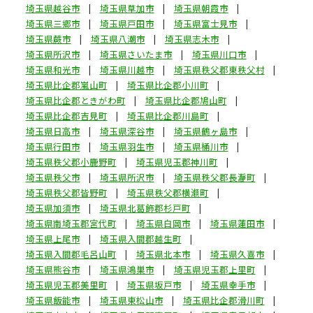
埼玉県越谷市
埼玉県草加市
埼玉県朝霞市
埼玉県三郷市
埼玉県戸田市
埼玉県富士見市
埼玉県蕨市
埼玉県八潮市
埼玉県志木市
埼玉県所沢市
埼玉県さいたま市
埼玉県川口市
埼玉県和光市
埼玉県川越市
埼玉県秩父郡東秩父村
埼玉県比企郡嵐山町
埼玉県比企郡小川町
埼玉県比企郡ときがわ町
埼玉県比企郡鳩山町
埼玉県比企郡吉見町
埼玉県比企郡川島町
埼玉県日高市
埼玉県深谷市
埼玉県鶴ヶ島市
埼玉県行田市
埼玉県羽生市
埼玉県桶川市
埼玉県秩父郡小鹿野町
埼玉県児玉郡神川町
埼玉県秩父市
埼玉県所沢市
埼玉県秩父郡長瀞町
埼玉県秩父郡皆野町
埼玉県秩父郡横瀬町
埼玉県加須市
埼玉県北葛飾郡杉戸町
埼玉県南埼玉郡宮代町
埼玉県白岡市
埼玉県蓮田市
埼玉県上尾市
埼玉県入間郡越生町
埼玉県入間郡毛呂山町
埼玉県北本市
埼玉県久喜市
埼玉県熊谷市
埼玉県鴻巣市
埼玉県児玉郡上里町
埼玉県児玉郡美里町
埼玉県坂戸市
埼玉県幸手市
埼玉県飯能市
埼玉県東松山市
埼玉県比企郡滑川町