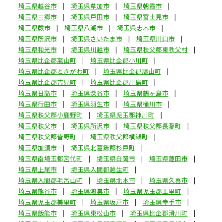
埼玉県越谷市
埼玉県草加市
埼玉県朝霞市
埼玉県三郷市
埼玉県戸田市
埼玉県富士見市
埼玉県蕨市
埼玉県八潮市
埼玉県志木市
埼玉県所沢市
埼玉県さいたま市
埼玉県川口市
埼玉県和光市
埼玉県川越市
埼玉県秩父郡東秩父村
埼玉県比企郡嵐山町
埼玉県比企郡小川町
埼玉県比企郡ときがわ町
埼玉県比企郡鳩山町
埼玉県比企郡吉見町
埼玉県比企郡川島町
埼玉県日高市
埼玉県深谷市
埼玉県鶴ヶ島市
埼玉県行田市
埼玉県羽生市
埼玉県桶川市
埼玉県秩父郡小鹿野町
埼玉県児玉郡神川町
埼玉県秩父市
埼玉県所沢市
埼玉県秩父郡長瀞町
埼玉県秩父郡皆野町
埼玉県秩父郡横瀬町
埼玉県加須市
埼玉県北葛飾郡杉戸町
埼玉県南埼玉郡宮代町
埼玉県白岡市
埼玉県蓮田市
埼玉県上尾市
埼玉県入間郡越生町
埼玉県入間郡毛呂山町
埼玉県北本市
埼玉県久喜市
埼玉県熊谷市
埼玉県鴻巣市
埼玉県児玉郡上里町
埼玉県児玉郡美里町
埼玉県坂戸市
埼玉県幸手市
埼玉県飯能市
埼玉県東松山市
埼玉県比企郡滑川町