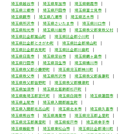
埼玉県越谷市
埼玉県草加市
埼玉県朝霞市
埼玉県三郷市
埼玉県戸田市
埼玉県富士見市
埼玉県蕨市
埼玉県八潮市
埼玉県志木市
埼玉県所沢市
埼玉県さいたま市
埼玉県川口市
埼玉県和光市
埼玉県川越市
埼玉県秩父郡東秩父村
埼玉県比企郡嵐山町
埼玉県比企郡小川町
埼玉県比企郡ときがわ町
埼玉県比企郡鳩山町
埼玉県比企郡吉見町
埼玉県比企郡川島町
埼玉県日高市
埼玉県深谷市
埼玉県鶴ヶ島市
埼玉県行田市
埼玉県羽生市
埼玉県桶川市
埼玉県秩父郡小鹿野町
埼玉県児玉郡神川町
埼玉県秩父市
埼玉県所沢市
埼玉県秩父郡長瀞町
埼玉県秩父郡皆野町
埼玉県秩父郡横瀬町
埼玉県加須市
埼玉県北葛飾郡杉戸町
埼玉県南埼玉郡宮代町
埼玉県白岡市
埼玉県蓮田市
埼玉県上尾市
埼玉県入間郡越生町
埼玉県入間郡毛呂山町
埼玉県北本市
埼玉県久喜市
埼玉県熊谷市
埼玉県鴻巣市
埼玉県児玉郡上里町
埼玉県児玉郡美里町
埼玉県坂戸市
埼玉県幸手市
埼玉県飯能市
埼玉県東松山市
埼玉県比企郡滑川町