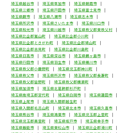
埼玉県越谷市
埼玉県草加市
埼玉県朝霞市
埼玉県三郷市
埼玉県戸田市
埼玉県富士見市
埼玉県蕨市
埼玉県八潮市
埼玉県志木市
埼玉県所沢市
埼玉県さいたま市
埼玉県川口市
埼玉県和光市
埼玉県川越市
埼玉県秩父郡東秩父村
埼玉県比企郡嵐山町
埼玉県比企郡小川町
埼玉県比企郡ときがわ町
埼玉県比企郡鳩山町
埼玉県比企郡吉見町
埼玉県比企郡川島町
埼玉県日高市
埼玉県深谷市
埼玉県鶴ヶ島市
埼玉県行田市
埼玉県羽生市
埼玉県桶川市
埼玉県秩父郡小鹿野町
埼玉県児玉郡神川町
埼玉県秩父市
埼玉県所沢市
埼玉県秩父郡長瀞町
埼玉県秩父郡皆野町
埼玉県秩父郡横瀬町
埼玉県加須市
埼玉県北葛飾郡杉戸町
埼玉県南埼玉郡宮代町
埼玉県白岡市
埼玉県蓮田市
埼玉県上尾市
埼玉県入間郡越生町
埼玉県入間郡毛呂山町
埼玉県北本市
埼玉県久喜市
埼玉県熊谷市
埼玉県鴻巣市
埼玉県児玉郡上里町
埼玉県児玉郡美里町
埼玉県坂戸市
埼玉県幸手市
埼玉県飯能市
埼玉県東松山市
埼玉県比企郡滑川町