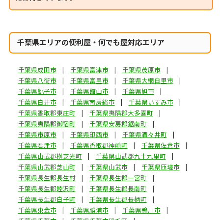
千葉県エリアの便利屋・何でも屋対応エリア
千葉県成田市
千葉県富津市
千葉県茂原市
千葉県八街市
千葉県富里市
千葉県大網白里市
千葉県銚子市
千葉県館山市
千葉県旭市
千葉県白井市
千葉県南房総市
千葉県いすみ市
千葉県香取郡東庄町
千葉県夷隅郡大多喜町
千葉県夷隅郡御宿町
千葉県安房郡鋸南町
千葉県市原市
千葉県印西市
千葉県酒々井町
千葉県君津市
千葉県香取郡神崎町
千葉県佐倉市
千葉県山武郡横芝光町
千葉県山武郡九十九里町
千葉県山武郡芝山町
千葉県山武市
千葉県匝瑳市
千葉県長生郡長生村
千葉県長生郡一宮町
千葉県長生郡睦沢町
千葉県長生郡長南町
千葉県長生郡白子町
千葉県長生郡長柄町
千葉県東金市
千葉県勝浦市
千葉県鴨川市