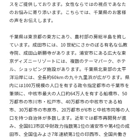
スをご提供しております。女性ならではの視点であなた
のお悩みに寄り添います。こちらでは、千葉県のお客様
の声をお伝えします。
千葉県は東京都の東方にあり、農村部の房総半島を擁し
ています。成田市には、10 世紀にさかのぼる有名な仏教
寺院、成田山新勝寺があります。浦安市にある広大な東
京ディズニーリゾートには、複数のテーマパーク、ホテ
ル、ショッピング施設があります。千葉県北東部の太平
洋沿岸には、全長約60km の九十九里浜が広がります。県
内には100万規模の人口を有する政令指定都市の千葉市を
筆頭に、中核市最大の人口約64万人を有する船橋市、50
万都市の市川市・松戸市、40万都市の中核市である柏
市、30万都市の市原市、20万都市が6市と中核市同等の人
口を持つ自治体が多数します。近年では都市再開発が進
み、全国813市区中財政力指数第1位の浦安市や第4位の成
田市、全国住みよさ7年連続第1位の印西市、全国共働き