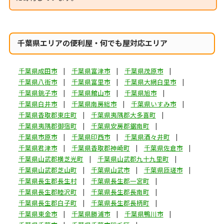
千葉県エリアの便利屋・何でも屋対応エリア
千葉県成田市
千葉県富津市
千葉県茂原市
千葉県八街市
千葉県富里市
千葉県大網白里市
千葉県銚子市
千葉県館山市
千葉県旭市
千葉県白井市
千葉県南房総市
千葉県いすみ市
千葉県香取郡東庄町
千葉県夷隅郡大多喜町
千葉県夷隅郡御宿町
千葉県安房郡鋸南町
千葉県市原市
千葉県印西市
千葉県酒々井町
千葉県君津市
千葉県香取郡神崎町
千葉県佐倉市
千葉県山武郡横芝光町
千葉県山武郡九十九里町
千葉県山武郡芝山町
千葉県山武市
千葉県匝瑳市
千葉県長生郡長生村
千葉県長生郡一宮町
千葉県長生郡睦沢町
千葉県長生郡長南町
千葉県長生郡白子町
千葉県長生郡長柄町
千葉県東金市
千葉県勝浦市
千葉県鴨川市