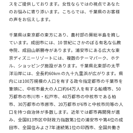
スをご提供しております。女性ならではの視点であなた
のお悩みに寄り添います。こちらでは、千葉県のお客様
の声をお伝えします。
千葉県は東京都の東方にあり、農村部の房総半島を擁し
ています。成田市には、10 世紀にさかのぼる有名な仏教
寺院、成田山新勝寺があります。浦安市にある広大な東
京ディズニーリゾートには、複数のテーマパーク、ホテ
ル、ショッピング施設があります。千葉県北東部の太平
洋沿岸には、全長約60km の九十九里浜が広がります。県
内には100万規模の人口を有する政令指定都市の千葉市を
筆頭に、中核市最大の人口約64万人を有する船橋市、50
万都市の市川市・松戸市、40万都市の中核市である柏
市、30万都市の市原市、20万都市が6市と中核市同等の人
口を持つ自治体が多数します。近年では都市再開発が進
み、全国813市区中財政力指数第1位の浦安市や第4位の成
田市、全国住みよさ7年連続第1位の印西市、全国共働き