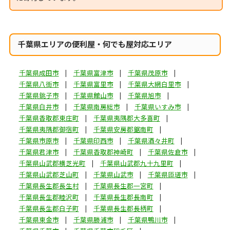
千葉県エリアの便利屋・何でも屋対応エリア
千葉県成田市
千葉県富津市
千葉県茂原市
千葉県八街市
千葉県富里市
千葉県大網白里市
千葉県銚子市
千葉県館山市
千葉県旭市
千葉県白井市
千葉県南房総市
千葉県いすみ市
千葉県香取郡東庄町
千葉県夷隅郡大多喜町
千葉県夷隅郡御宿町
千葉県安房郡鋸南町
千葉県市原市
千葉県印西市
千葉県酒々井町
千葉県君津市
千葉県香取郡神崎町
千葉県佐倉市
千葉県山武郡横芝光町
千葉県山武郡九十九里町
千葉県山武郡芝山町
千葉県山武市
千葉県匝瑳市
千葉県長生郡長生村
千葉県長生郡一宮町
千葉県長生郡睦沢町
千葉県長生郡長南町
千葉県長生郡白子町
千葉県長生郡長柄町
千葉県東金市
千葉県勝浦市
千葉県鴨川市