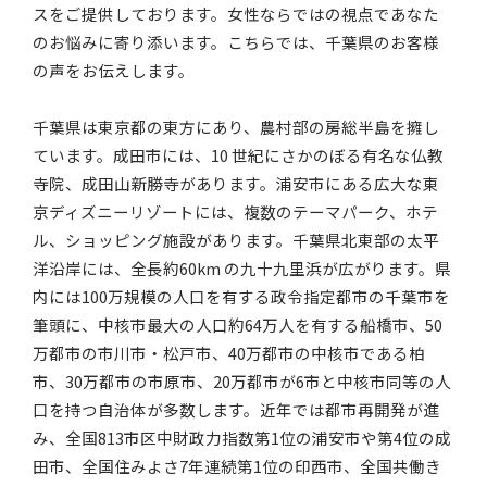
スをご提供しております。女性ならではの視点であなた
のお悩みに寄り添います。こちらでは、千葉県のお客様
の声をお伝えします。
千葉県は東京都の東方にあり、農村部の房総半島を擁し
ています。成田市には、10 世紀にさかのぼる有名な仏教
寺院、成田山新勝寺があります。浦安市にある広大な東
京ディズニーリゾートには、複数のテーマパーク、ホテ
ル、ショッピング施設があります。千葉県北東部の太平
洋沿岸には、全長約60km の九十九里浜が広がります。県
内には100万規模の人口を有する政令指定都市の千葉市を
筆頭に、中核市最大の人口約64万人を有する船橋市、50
万都市の市川市・松戸市、40万都市の中核市である柏
市、30万都市の市原市、20万都市が6市と中核市同等の人
口を持つ自治体が多数します。近年では都市再開発が進
み、全国813市区中財政力指数第1位の浦安市や第4位の成
田市、全国住みよさ7年連続第1位の印西市、全国共働き