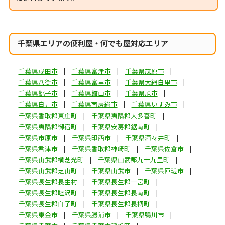
千葉県エリアの便利屋・何でも屋対応エリア
千葉県成田市
千葉県富津市
千葉県茂原市
千葉県八街市
千葉県富里市
千葉県大網白里市
千葉県銚子市
千葉県館山市
千葉県旭市
千葉県白井市
千葉県南房総市
千葉県いすみ市
千葉県香取郡東庄町
千葉県夷隅郡大多喜町
千葉県夷隅郡御宿町
千葉県安房郡鋸南町
千葉県市原市
千葉県印西市
千葉県酒々井町
千葉県君津市
千葉県香取郡神崎町
千葉県佐倉市
千葉県山武郡横芝光町
千葉県山武郡九十九里町
千葉県山武郡芝山町
千葉県山武市
千葉県匝瑳市
千葉県長生郡長生村
千葉県長生郡一宮町
千葉県長生郡睦沢町
千葉県長生郡長南町
千葉県長生郡白子町
千葉県長生郡長柄町
千葉県東金市
千葉県勝浦市
千葉県鴨川市