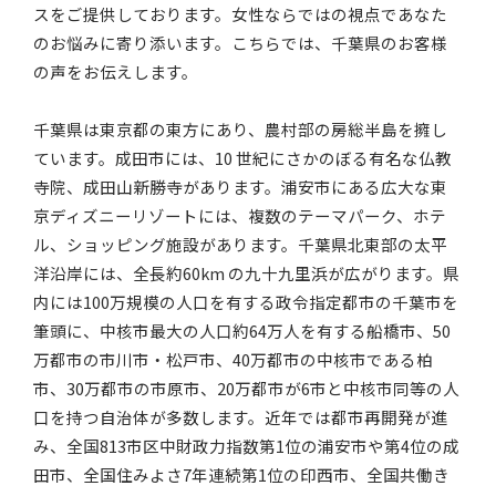
スをご提供しております。女性ならではの視点であなた
のお悩みに寄り添います。こちらでは、千葉県のお客様
の声をお伝えします。
千葉県は東京都の東方にあり、農村部の房総半島を擁し
ています。成田市には、10 世紀にさかのぼる有名な仏教
寺院、成田山新勝寺があります。浦安市にある広大な東
京ディズニーリゾートには、複数のテーマパーク、ホテ
ル、ショッピング施設があります。千葉県北東部の太平
洋沿岸には、全長約60km の九十九里浜が広がります。県
内には100万規模の人口を有する政令指定都市の千葉市を
筆頭に、中核市最大の人口約64万人を有する船橋市、50
万都市の市川市・松戸市、40万都市の中核市である柏
市、30万都市の市原市、20万都市が6市と中核市同等の人
口を持つ自治体が多数します。近年では都市再開発が進
み、全国813市区中財政力指数第1位の浦安市や第4位の成
田市、全国住みよさ7年連続第1位の印西市、全国共働き