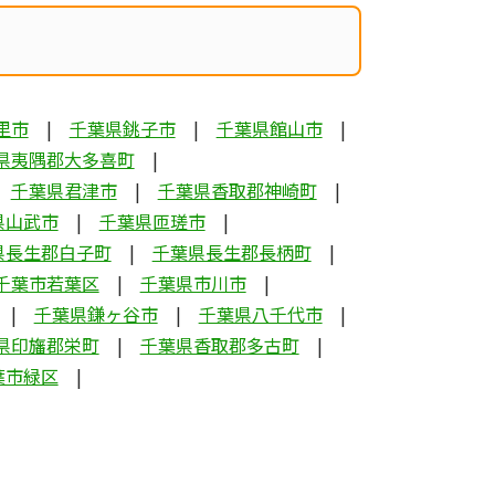
里市
千葉県銚子市
千葉県館山市
県夷隅郡大多喜町
千葉県君津市
千葉県香取郡神崎町
県山武市
千葉県匝瑳市
県長生郡白子町
千葉県長生郡長柄町
千葉市若葉区
千葉県市川市
千葉県鎌ヶ谷市
千葉県八千代市
県印旛郡栄町
千葉県香取郡多古町
葉市緑区