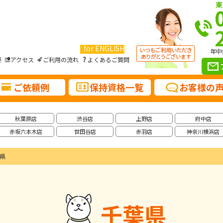
東
for ENGLISH
年中
要
アクセス
ご利用の流れ
よくあるご質問
ご依頼例
保持資格一覧
お客様の
秋葉原店
渋谷店
上野店
府中店
赤坂六本木店
世田谷店
赤羽店
神奈川横浜店
県
千葉県