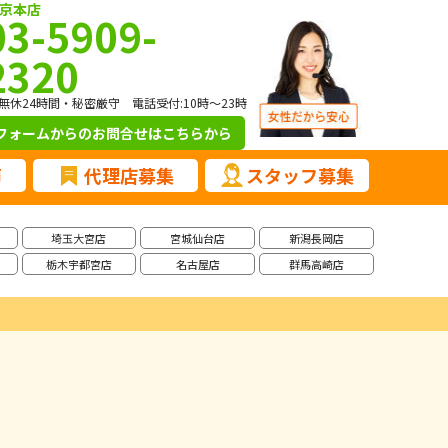
京本店
03-5909-
2320
無休24時間・秘密厳守 電話受付:10時～23時
フォームからのお問合せ
はこちらから
声
代理店募集
スタッフ募集
埼玉大宮店
宮城仙台店
新潟長岡店
栃木宇都宮店
名古屋店
群馬高崎店