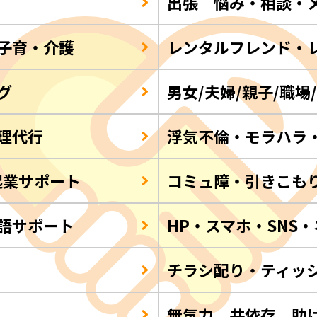
出張 悩み・相談・
子育・介護
レンタルフレンド・
グ
男女/夫婦/親子/職場
理代行
浮気不倫・モラハラ
起業サポート
コミュ障・引きこも
語サポート
HP・スマホ・SNS
チラシ配り・ティッ
Q
無気力 共依存 助